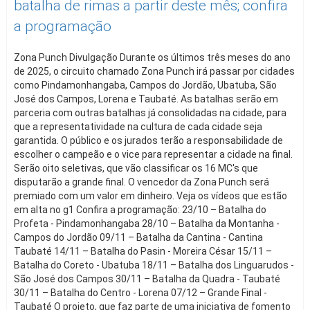
batalha de rimas a partir deste mês; confira
a programação
Zona Punch Divulgação Durante os últimos três meses do ano
de 2025, o circuito chamado Zona Punch irá passar por cidades
como Pindamonhangaba, Campos do Jordão, Ubatuba, São
José dos Campos, Lorena e Taubaté. As batalhas serão em
parceria com outras batalhas já consolidadas na cidade, para
que a representatividade na cultura de cada cidade seja
garantida. O público e os jurados terão a responsabilidade de
escolher o campeão e o vice para representar a cidade na final.
Serão oito seletivas, que vão classificar os 16 MC's que
disputarão a grande final. O vencedor da Zona Punch será
premiado com um valor em dinheiro. Veja os vídeos que estão
em alta no g1 Confira a programação: 23/10 – Batalha do
Profeta - Pindamonhangaba 28/10 – Batalha da Montanha -
Campos do Jordão 09/11 – Batalha da Cantina - Cantina
Taubaté 14/11 – Batalha do Pasin - Moreira César 15/11 –
Batalha do Coreto - Ubatuba 18/11 – Batalha dos Linguarudos -
São José dos Campos 30/11 – Batalha da Quadra - Taubaté
30/11 – Batalha do Centro - Lorena 07/12 – Grande Final -
Taubaté O projeto, que faz parte de uma iniciativa de fomento