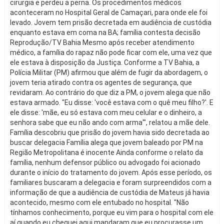
cirurgia e perdeu a perna. Os procedimentos médicos
aconteceram no Hospital Geral de Camaçari, para onde ele foi
levado. Jovem tem prisão decretada em audiência de custódia
enquanto estava em coma na BA; família contesta decisão
Reprodução/TV Bahia Mesmo após receber atendimento
médico, a família do rapaz não pode ficar com ele, uma vez que
ele estava à disposição da Justiça. Conforme a TV Bahia, a
Polícia Militar (PM) afirmou que além de fugir da abordagem, o
jovem teria atirado contra os agentes de segurança, que
revidaram. Ao contrário do que diz a PM, o jovem alega que não
estava armado. "Eu disse: 'você estava com o quê meu filho?'. E
ele disse: 'mãe, eu só estava com meu celular e o dinheiro, a
senhora sabe que eu não ando com arma'", relatou a mãe dele.
Família descobriu que prisão do jovem havia sido decretada ao
buscar delegacia Família alega que jovem baleado por PM na
Região Metropolitana é inocente Ainda conforme o relato da
família, nenhum defensor público ou advogado foi acionado
durante o início do tratamento do jovem. Após esse período, os
familiares buscaram a delegacia e foram surpreendidos com a
informação de que a audiência de custódia de Mateus já havia
acontecido, mesmo com ele entubado no hospital. "Não
tínhamos conhecimento, porque eu vim para o hospital com ele
aí quando eu cheguei aqui mandaram que eu procurasse um