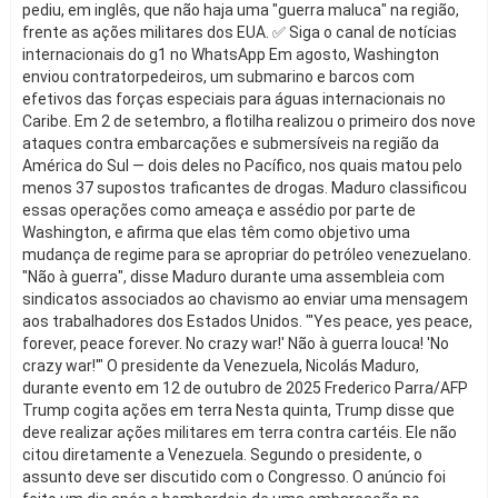
pediu, em inglês, que não haja uma "guerra maluca" na região,
frente as ações militares dos EUA. ✅ Siga o canal de notícias
internacionais do g1 no WhatsApp Em agosto, Washington
enviou contratorpedeiros, um submarino e barcos com
efetivos das forças especiais para águas internacionais no
Caribe. Em 2 de setembro, a flotilha realizou o primeiro dos nove
ataques contra embarcações e submersíveis na região da
América do Sul — dois deles no Pacífico, nos quais matou pelo
menos 37 supostos traficantes de drogas. Maduro classificou
essas operações como ameaça e assédio por parte de
Washington, e afirma que elas têm como objetivo uma
mudança de regime para se apropriar do petróleo venezuelano.
"Não à guerra", disse Maduro durante uma assembleia com
sindicatos associados ao chavismo ao enviar uma mensagem
aos trabalhadores dos Estados Unidos. "'Yes peace, yes peace,
forever, peace forever. No crazy war!' Não à guerra louca! 'No
crazy war!'" O presidente da Venezuela, Nicolás Maduro,
durante evento em 12 de outubro de 2025 Frederico Parra/AFP
Trump cogita ações em terra Nesta quinta, Trump disse que
deve realizar ações militares em terra contra cartéis. Ele não
citou diretamente a Venezuela. Segundo o presidente, o
assunto deve ser discutido com o Congresso. O anúncio foi