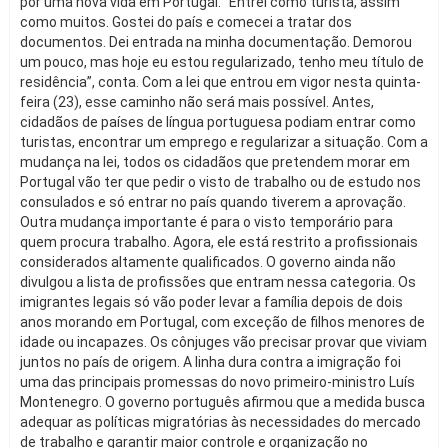
por uma nova vida em Portugal: “Entrei como turista, assim
como muitos. Gostei do país e comecei a tratar dos
documentos. Dei entrada na minha documentação. Demorou
um pouco, mas hoje eu estou regularizado, tenho meu título de
residência”, conta. Com a lei que entrou em vigor nesta quinta-
feira (23), esse caminho não será mais possível. Antes,
cidadãos de países de língua portuguesa podiam entrar como
turistas, encontrar um emprego e regularizar a situação. Com a
mudança na lei, todos os cidadãos que pretendem morar em
Portugal vão ter que pedir o visto de trabalho ou de estudo nos
consulados e só entrar no país quando tiverem a aprovação.
Outra mudança importante é para o visto temporário para
quem procura trabalho. Agora, ele está restrito a profissionais
considerados altamente qualificados. O governo ainda não
divulgou a lista de profissões que entram nessa categoria. Os
imigrantes legais só vão poder levar a família depois de dois
anos morando em Portugal, com exceção de filhos menores de
idade ou incapazes. Os cônjuges vão precisar provar que viviam
juntos no país de origem. A linha dura contra a imigração foi
uma das principais promessas do novo primeiro-ministro Luís
Montenegro. O governo português afirmou que a medida busca
adequar as políticas migratórias às necessidades do mercado
de trabalho e garantir maior controle e organização no