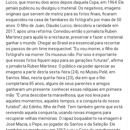
Lucco, que morreu dois anos depois daquela Copa, em 1964. Ele
jamais publicou ou divulgou o material. Os negativos, imagens
originais que servem de matriz para as fotos finais, ficaram
esquecidos na casa de familiares do fotógrafo por mais de 50
anos. O filho de Juan, Claudio Lucco, descobriu a raridade em
2017, após uma reforma. Convidou então o jornalista Ruben
Martinez para ajudá-lo a restaurar, preservar e fazer o material
ganhar o mundo. Chegar ao Brasil era essencial para recontar
os passos de um time inesquecível. “Eu vou morrer, o filho do
fotógrafo vai morrer. Os museus não. Por isso é importante
que essas fotos fiquem aqui para as gerações futuras”, afirma
o jornalista Ruben Martinez. O público vai poder apreciar as
imagens a partir desta sexta-feira (24), no Museu Pelé, em
Santos. Mas, nesta quinta-feira (23), dia em que o Rei
completaria 85 anos, alguns de seus parentes e amigos
ganharam um presente: conhecer essas relíquias em primeira
mão. “É uma descoberta maravilhosa, que nos leva para
aqueles momentos, aqueles tempos, e a conquista do nosso
futebol”, diz Edinho, filho de Pelé. Tem também gente que está
revivendo aquela conquista, usando novas imagens para
recuperar velhas memórias. O rapaz boquiaberto na imagem é
José Macia, o Pepe, ex-jogador do Santos e da Seleção. Ele