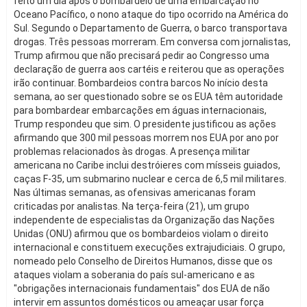
feito um dia após o bombardeio de uma embarcação no
Oceano Pacífico, o nono ataque do tipo ocorrido na América do
Sul. Segundo o Departamento de Guerra, o barco transportava
drogas. Três pessoas morreram. Em conversa com jornalistas,
Trump afirmou que não precisará pedir ao Congresso uma
declaração de guerra aos cartéis e reiterou que as operações
irão continuar. Bombardeios contra barcos No início desta
semana, ao ser questionado sobre se os EUA têm autoridade
para bombardear embarcações em águas internacionais,
Trump respondeu que sim. O presidente justificou as ações
afirmando que 300 mil pessoas morrem nos EUA por ano por
problemas relacionados às drogas. A presença militar
americana no Caribe inclui destróieres com mísseis guiados,
caças F-35, um submarino nuclear e cerca de 6,5 mil militares.
Nas últimas semanas, as ofensivas americanas foram
criticadas por analistas. Na terça-feira (21), um grupo
independente de especialistas da Organização das Nações
Unidas (ONU) afirmou que os bombardeios violam o direito
internacional e constituem execuções extrajudiciais. O grupo,
nomeado pelo Conselho de Direitos Humanos, disse que os
ataques violam a soberania do país sul-americano e as
"obrigações internacionais fundamentais" dos EUA de não
intervir em assuntos domésticos ou ameaçar usar força