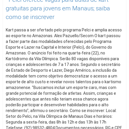
gratuitas para jovens em Manaus; saiba
como se inscrever
Kart passa a ser ofertado pelo programa Pelci e amplia acesso
ao esporte no Amazonas. Alex Pazuello/Secom O kart passou
a fazer parte das modalidades oferecidas pelo Programa
Esporte e Lazer na Capital e Interior (Pelci), do Governo do
Amazonas. O anúncio foi feito na quarta-feira (22), no
Kartódromo da Vila Olímpica. Serão 80 vagas disponíveis para
crianças e adolescentes de 7 a 17 anos. Segundo o secretário
de Estado de Desporto e Lazer, Diego Américo, a inclusão da
modalidade tem como objetivo democratizar o acesso a um
esporte de alto custo e revelar novos talentos para o kartismo
amazonense. "Buscamos incluir um esporte caro, mas com
grande potencial de formação de atletas. Assim, crianças e
adolescentes que antes não teriam essa chance agora
poderão participar e desenvolver habilidades para o alto
rendimento", afirmou o secretário. Como se inscrever: Local:
Setor do Pelci, na Vila Olímpica de Manaus Dias e horários:
Segunda a sexta-feira, das 8h às 12h e das 13h às 17h
Telefone: (92) 98532-4804 Documentos necessários: RG e CPF