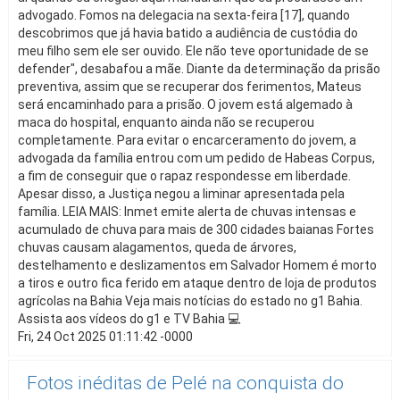
advogado. Fomos na delegacia na sexta-feira [17], quando
descobrimos que já havia batido a audiência de custódia do
meu filho sem ele ser ouvido. Ele não teve oportunidade de se
defender", desabafou a mãe. Diante da determinação da prisão
preventiva, assim que se recuperar dos ferimentos, Mateus
será encaminhado para a prisão. O jovem está algemado à
maca do hospital, enquanto ainda não se recuperou
completamente. Para evitar o encarceramento do jovem, a
advogada da família entrou com um pedido de Habeas Corpus,
a fim de conseguir que o rapaz respondesse em liberdade.
Apesar disso, a Justiça negou a liminar apresentada pela
família. LEIA MAIS: Inmet emite alerta de chuvas intensas e
acumulado de chuva para mais de 300 cidades baianas Fortes
chuvas causam alagamentos, queda de árvores,
destelhamento e deslizamentos em Salvador Homem é morto
a tiros e outro fica ferido em ataque dentro de loja de produtos
agrícolas na Bahia Veja mais notícias do estado no g1 Bahia.
Assista aos vídeos do g1 e TV Bahia 💻
Fri, 24 Oct 2025 01:11:42 -0000
Fotos inéditas de Pelé na conquista do