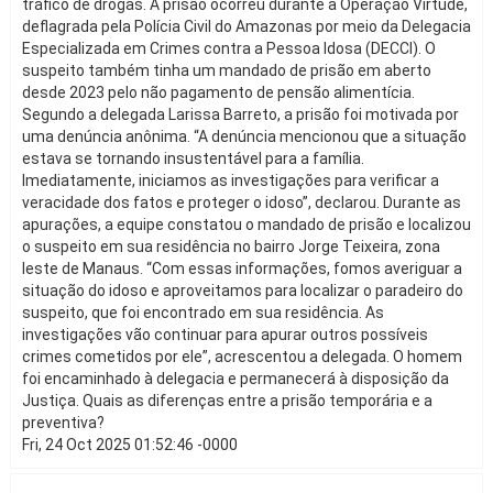
tráfico de drogas. A prisão ocorreu durante a Operação Virtude,
deflagrada pela Polícia Civil do Amazonas por meio da Delegacia
Especializada em Crimes contra a Pessoa Idosa (DECCI). O
suspeito também tinha um mandado de prisão em aberto
desde 2023 pelo não pagamento de pensão alimentícia.
Segundo a delegada Larissa Barreto, a prisão foi motivada por
uma denúncia anônima. “A denúncia mencionou que a situação
estava se tornando insustentável para a família.
Imediatamente, iniciamos as investigações para verificar a
veracidade dos fatos e proteger o idoso”, declarou. Durante as
apurações, a equipe constatou o mandado de prisão e localizou
o suspeito em sua residência no bairro Jorge Teixeira, zona
leste de Manaus. “Com essas informações, fomos averiguar a
situação do idoso e aproveitamos para localizar o paradeiro do
suspeito, que foi encontrado em sua residência. As
investigações vão continuar para apurar outros possíveis
crimes cometidos por ele”, acrescentou a delegada. O homem
foi encaminhado à delegacia e permanecerá à disposição da
Justiça. Quais as diferenças entre a prisão temporária e a
preventiva?
Fri, 24 Oct 2025 01:52:46 -0000