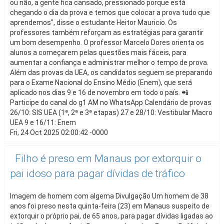
ou não, a gente fica cansado, pressionado porque está
chegando o dia da prova e temos que colocar a prova tudo que
aprendemos", disse o estudante Heitor Mauricio. Os
professores também reforçam as estratégias para garantir
um bom desempenho. O professor Marcelo Dores orienta os
alunos a começarem pelas questões mais fáceis, para
aumentar a confiança e administrar melhor o tempo de prova.
Além das provas da UEA, os candidatos seguem se preparando
para o Exame Nacional do Ensino Médio (Enem), que será
aplicado nos dias 9 e 16 de novembro em todo o país. 📲
Participe do canal do g1 AM no WhatsApp Calendário de provas
26/10: SIS UEA (1ª, 2ª e 3ª etapas) 27 e 28/10: Vestibular Macro
UEA 9 e 16/11: Enem
Fri, 24 Oct 2025 02:00:42 -0000
Filho é preso em Manaus por extorquir o
pai idoso para pagar dívidas de tráfico
Imagem de homem com algema Divulgação Um homem de 38
anos foi preso nesta quinta-feira (23) em Manaus suspeito de
extorquir o próprio pai, de 65 anos, para pagar dívidas ligadas ao