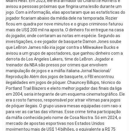
Miami Heat. Em 2023, ele era armador do Charlotte Hornets e
avisou a pessoas próximas que fingiria uma lesão durante um
jogo. Com a informação, elas apostaram que as estatísticas do
jogador ficariam abaixo da média dele na temporada. Rozier
ficou em quadra por nove minutos e o grupo criminoso faturou
mais de US$ 200 mil na aposta. O dinheiro foi entregue na casa
do jogador, onde contaram as notas em espécie. Segundo as
investigações, o ex-jogador de basquete Damon Jones soube
que LeBron James não iria jogar contra o Milwaukee Bucks e
avisou a um grupo de apostadores, que ganhou dinheiro com a
derrota do Los Angeles Lakers, time do LeBron. Jogador e
treinador da NBA são presos por crimes que envolvem
manipulação de jogos e a máfia italiana Jornal Nacional/
Reprodução Além dos jogos de basquete, o FBI encontrou
ilegalidades em jogos de pôquer. Chauncey Billups, técnico do
Portland Trail Blazers e eleito melhor jogador das finais da liga
em 2004, seria integrante de um esquema cinematográfico. Ele
era o rosto famoso, responsável por atrair vítimas para jogos
de pôquer ilegais. O grupo usava mesas equipadas com raio-x
para ver as cartas das vítimas. Esse crime tinha participação
da máfia conhecida pelo nome de Cosa Nostra. Só em 2024, o
mercado de apostas esportivas nos Estados Unidos
movimentou mais de US$ 14 bilhões, o equivalente a R$ 75