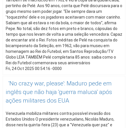
também se machucou em 1962 e viu a Copa da arquibancada,
pertinho de Pelé. Aos 90 anos, conta que Pelé discursava para o
grupo mesmo sem poder jogar. “Ele sempre dava um
'toquezinho' dele e os jogadores aceitavam com maior carinho.
Sabiam que ali estava o rei da bola, o maior de todos”, afirma
Pepe. No total, são dez fotos em preto e branco, cápsulas do
tempo que nos levam de volta a uma seleção vencedora. Capaz
de encantar até o Rei. Fotos inéditas de Pelé na conquista do
bicampeonato da Seleção, em 1962, vão para museu em
homenagem ao Rei do Futebol, em Santos Reprodução/TV
Globo LEIA TAMBÉM Pelé completaria 85 anos: saiba como o
Rei do Futebol comemorava seus aniversários
Fri, 24 Oct 2025 00:54:16 -0000
'No crazy war, please': Maduro pede em
inglês que não haja 'guerra maluca' após
ações militares dos EUA
Venezuela mobiliza militares contra possível invasão dos
Estados Unidos O presidente venezuelano, Nicolás Maduro,
disse nesta quinta-feira (23) que a "Venezuela quer paz" e