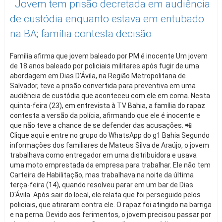
Jovem tem prisão decretada em audiência
de custódia enquanto estava em entubado
na BA; família contesta decisão
Família afirma que jovem baleado por PM é inocente Um jovem
de 18 anos baleado por policiais militares após fugir de uma
abordagem em Dias D'Ávila, na Região Metropolitana de
Salvador, teve a prisão convertida para preventiva em uma
audiência de custódia que aconteceu com ele em coma. Nesta
quinta-feira (23), em entrevista à TV Bahia, a família do rapaz
contesta a versão da polícia, afirmando que ele é inocente e
que não teve a chance de se defender das acusações. 📲
Clique aqui e entre no grupo do WhatsApp do g1 Bahia Segundo
informações dos familiares de Mateus Silva de Araújo, o jovem
trabalhava como entregador em uma distribuidora e usava
uma moto emprestada da empresa para trabalhar. Ele não tem
Carteira de Habilitação, mas trabalhava na noite da última
terça-feira (14), quando resolveu parar em um bar de Dias
D'Ávila. Após sair do local, ele relata que foi perseguido pelos
policiais, que atiraram contra ele. O rapaz foi atingido na barriga
e na perna. Devido aos ferimentos, o jovem precisou passar por