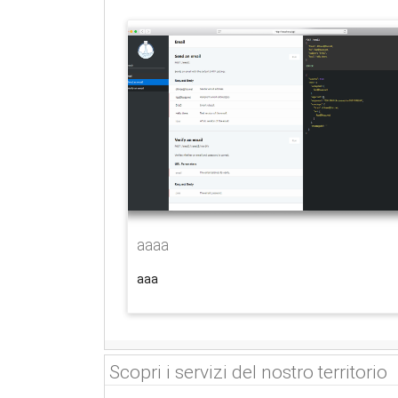
aaaa
aaa
Scopri i servizi del nostro territorio