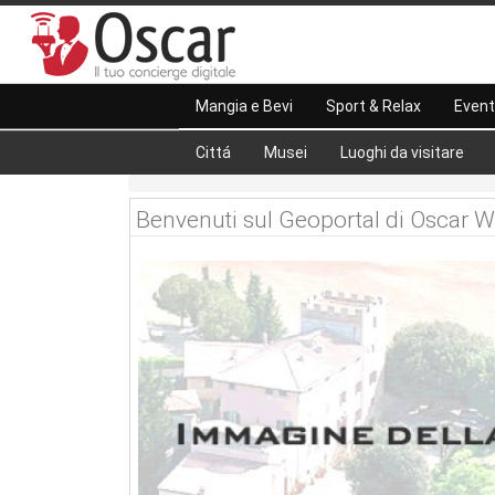
Mangia e Bevi
Sport & Relax
Event
Cittá
Musei
Luoghi da visitare
Benvenuti sul Geoportal di Oscar W