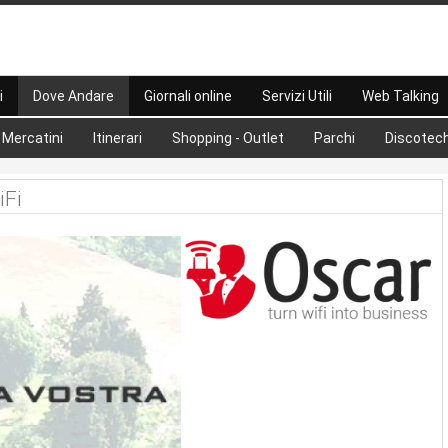
i
Dove Andare
Giornali online
Servizi Utili
Web Talking
Mercatini
Itinerari
Shopping - Outlet
Parchi
Discotec
iFi