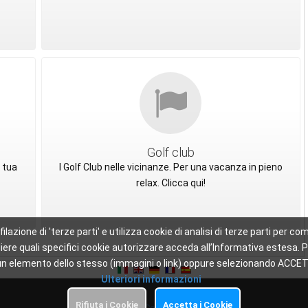
Golf club
 tua
I Golf Club nelle vicinanze. Per una vacanza in pieno
relax. Clicca qui!
ofilazione di 'terze parti' e utilizza cookie di analisi di terze parti per
scegliere quali specifici cookie autorizzare acceda all’Informativa este
 di un elemento dello stesso (immagini o link) oppure selezionando ACCET
Ulteriori informazioni
Rifiuta i Cookie
Accetta i Cookie
Privacy
-
Cookie Policy